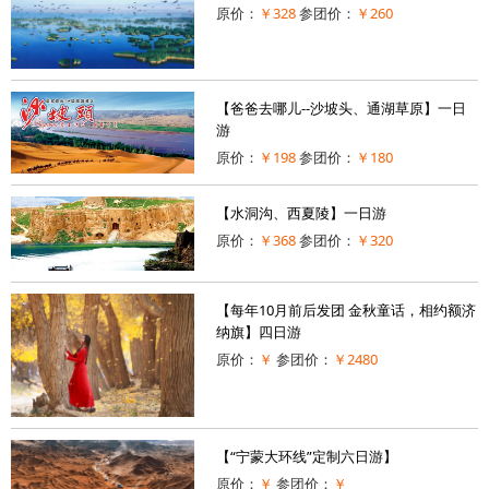
原价：
￥328
参团价：
￥260
【爸爸去哪儿--沙坡头、通湖草原】一日
游
原价：
￥198
参团价：
￥180
【水洞沟、西夏陵】一日游
原价：
￥368
参团价：
￥320
【每年10月前后发团 金秋童话，相约额济
纳旗】四日游
原价：
￥
参团价：
￥2480
【“宁蒙大环线”定制六日游】
原价：
￥
参团价：
￥