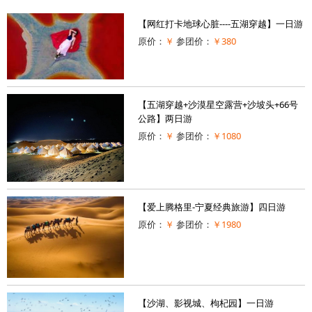
【网红打卡地球心脏----五湖穿越】一日游
原价：
￥
参团价：
￥380
【五湖穿越+沙漠星空露营+沙坡头+66号
公路】两日游
原价：
￥
参团价：
￥1080
【爱上腾格里-宁夏经典旅游】四日游
原价：
￥
参团价：
￥1980
【沙湖、影视城、枸杞园】一日游