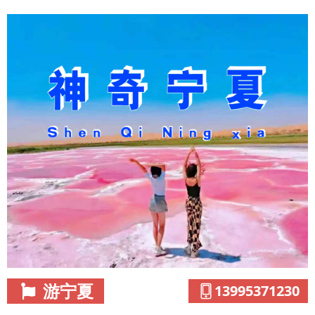
游宁夏
13995371230