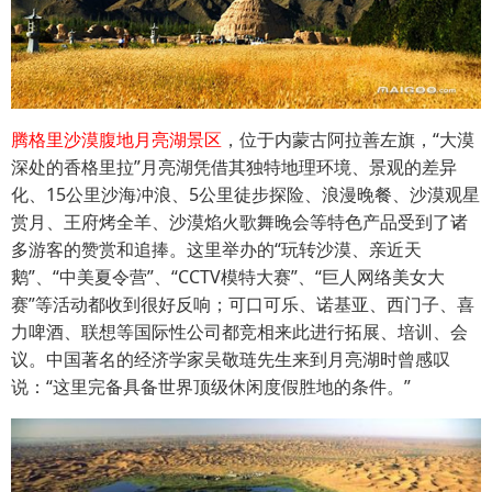
腾格里沙漠腹地月亮湖景区
，位于内蒙古阿拉善左旗，“大漠
深处的香格里拉”月亮湖凭借其独特地理环境、景观的差异
化、15公里沙海冲浪、5公里徒步探险、浪漫晚餐、沙漠观星
赏月、王府烤全羊、沙漠焰火歌舞晚会等特色产品受到了诸
多游客的赞赏和追捧。这里举办的“玩转沙漠、亲近天
鹅”、“中美夏令营”、“CCTV模特大赛”、“巨人网络美女大
赛”等活动都收到很好反响；可口可乐、诺基亚、西门子、喜
力啤酒、联想等国际性公司都竞相来此进行拓展、培训、会
议。中国著名的经济学家吴敬琏先生来到月亮湖时曾感叹
说：“这里完备具备世界顶级休闲度假胜地的条件。”