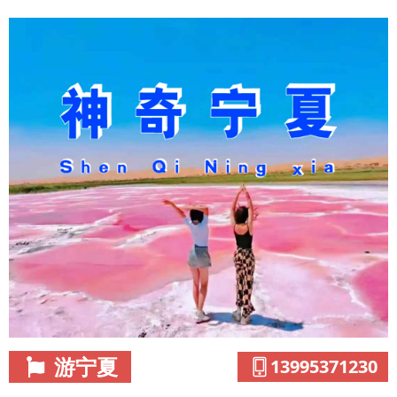
游宁夏
13995371230