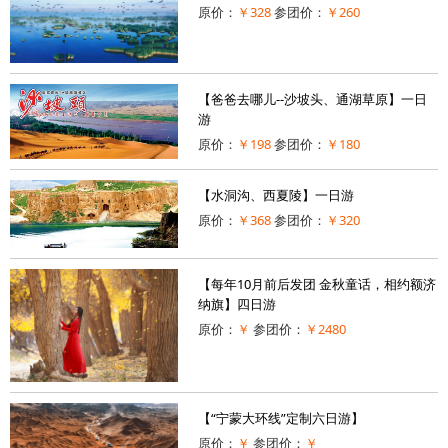
原价：
￥328
参团价：
￥260
【爸爸去哪儿--沙坡头、通湖草原】一日
游
原价：
￥198
参团价：
￥180
【水洞沟、西夏陵】一日游
原价：
￥368
参团价：
￥320
【每年10月前后发团 金秋童话，相约额济
纳旗】四日游
原价：
￥
参团价：
￥2480
【“宁蒙大环线”定制六日游】
原价：
￥
参团价：
￥