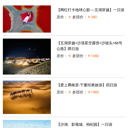
【网红打卡地球心脏----五湖穿越】一日游
原价：
￥
参团价：
￥380
【五湖穿越+沙漠星空露营+沙坡头+66号
公路】两日游
原价：
￥
参团价：
￥1080
【爱上腾格里-宁夏经典旅游】四日游
原价：
￥
参团价：
￥1980
【沙湖、影视城、枸杞园】一日游