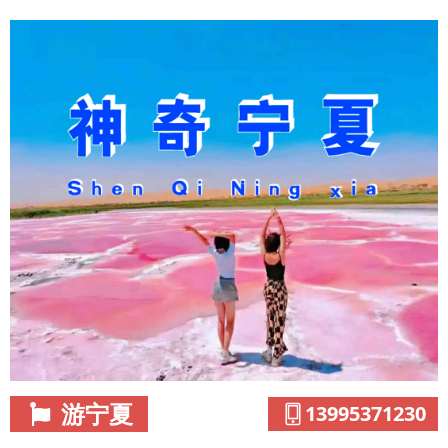
游宁夏
13995371230