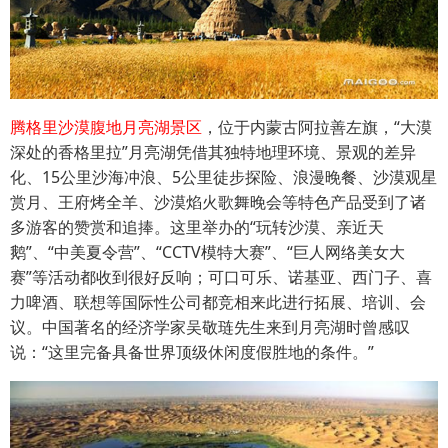
腾格里沙漠腹地月亮湖景区
，位于内蒙古阿拉善左旗，“大漠
深处的香格里拉”月亮湖凭借其独特地理环境、景观的差异
化、15公里沙海冲浪、5公里徒步探险、浪漫晚餐、沙漠观星
赏月、王府烤全羊、沙漠焰火歌舞晚会等特色产品受到了诸
多游客的赞赏和追捧。这里举办的“玩转沙漠、亲近天
鹅”、“中美夏令营”、“CCTV模特大赛”、“巨人网络美女大
赛”等活动都收到很好反响；可口可乐、诺基亚、西门子、喜
力啤酒、联想等国际性公司都竞相来此进行拓展、培训、会
议。中国著名的经济学家吴敬琏先生来到月亮湖时曾感叹
说：“这里完备具备世界顶级休闲度假胜地的条件。”