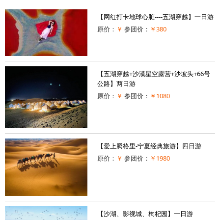
【网红打卡地球心脏----五湖穿越】一日游
原价：
￥
参团价：
￥380
【五湖穿越+沙漠星空露营+沙坡头+66号
公路】两日游
原价：
￥
参团价：
￥1080
【爱上腾格里-宁夏经典旅游】四日游
原价：
￥
参团价：
￥1980
【沙湖、影视城、枸杞园】一日游