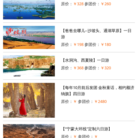
原价：
￥328
参团价：
￥260
【爸爸去哪儿--沙坡头、通湖草原】一日
游
原价：
￥198
参团价：
￥180
【水洞沟、西夏陵】一日游
原价：
￥368
参团价：
￥320
【每年10月前后发团 金秋童话，相约额济
纳旗】四日游
原价：
￥
参团价：
￥2480
【“宁蒙大环线”定制六日游】
原价：
￥
参团价：
￥